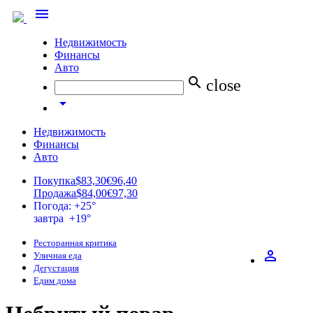
menu
Недвижимость
Финансы
Авто
search
close
arrow_drop_down
Недвижимость
Финансы
Авто
Покупка
$83,30
€96,40
Продажа
$84,00
€97,30
Погода: +25°
завтра +19°
Ресторанная критика
perm_identity
Уличная еда
Дегустация
Едим дома