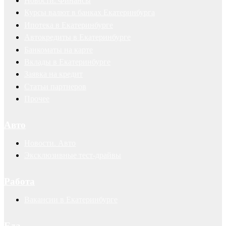
Новости. Финансы
Курсы валют в банках Екатеринбурга
Ипотека в Екатеринбурге
Автокредиты в Екатеринбурге
Банкоматы на карте
Вклады в Екатеринбурге
Заявка на кредит
Статьи партнеров
Прочее
Авто
Новости. Авто
Эксклюзивные тест-драйвы
Работа
Вакансии в Екатеринбурге
Еда