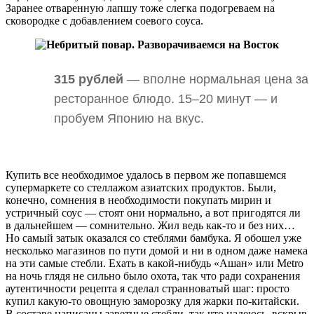
Заранее отваренную лапшу тоже слегка подогреваем на
сковородке с добавлением соевого соуса.
315 рублей
— вполне нормальная цена за
ресторанное блюдо. 15–20 минут — и
пробуем Японию на вкус.
Купить все необходимое удалось в первом же попавшемся
супермаркете со стеллажом азиатских продуктов. Были,
конечно, сомнения в необходимости покупать мирин и
устричный соус — стоят они нормально, а вот пригодятся ли
в дальнейшем — сомнительно. Жил ведь как-то и без них…
Но самый затык оказался со стеблями бамбука. Я обошел уже
несколько магазинов по пути домой и ни в одном даже намека
на эти самые стебли. Ехать в какой-нибудь «Ашан» или Metro
на ночь глядя не сильно было охота, так что ради сохранения
аутентичности рецепта я сделал странноватый шаг: просто
купил какую-то овощную заморозку для жарки по-китайски.
В составе написаны заветные стебли, так что надеюсь, вскрыв