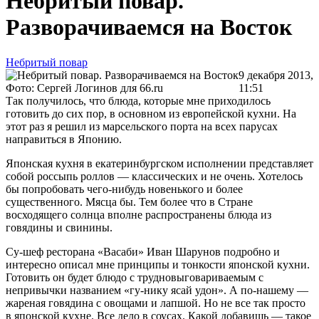
Небритый повар.
Разворачиваемся на Восток
Небритый повар
9 декабря 2013,
Фото: Сергей Логинов для 66.ru
11:51
Так получилось, что блюда, которые мне приходилось
готовить до сих пор, в основном из европейской кухни. На
этот раз я решил из марсельского порта на всех парусах
направиться в Японию.
Японская кухня в екатеринбургском исполнении представляет
собой россыпь роллов — классических и не очень. Хотелось
бы попробовать чего-нибудь новенького и более
существенного. Мясца бы. Тем более что в Стране
восходящего солнца вполне распространены блюда из
говядины и свинины.
Су-шеф ресторана «Васаби» Иван Шарунов подробно и
интересно описал мне принципы и тонкости японской кухни.
Готовить он будет блюдо с трудновыговариваемым с
непривычки названием «гу-нику ясай удон». А по-нашему —
жареная говядина с овощами и лапшой. Но не все так просто
в японской кухне. Все дело в соусах. Какой добавишь — такое