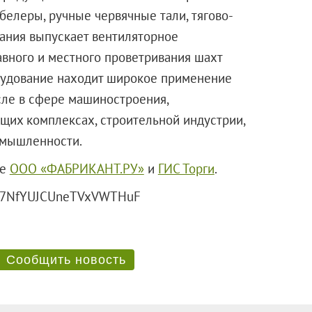
белеры, ручные червячные тали, тягово-
ания выпускает вентиляторное
вного и местного проветривания шахт
удование находит широкое применение
сле в сфере машиностроения,
их комплексах, строительной индустрии,
мышленности.
те
ООО «ФАБРИКАНТ.РУ»
и
ГИС Торги
.
 erid: F7NfYUJCUneTVxVWTHuF
Сообщить новость