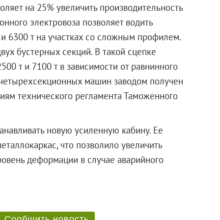
воляет на 25% увеличить производительность
нного электровоза позволяет водить
 и 6300 т на участках со сложным профилем.
вух бустерных секций. В такой сцепке
500 т и 7100 т в зависимости от равнинного
и четырехсекционных машин заводом получен
ниям технического регламента Таможенного
танавливать новую усиленную кабину. Ее
еталлокаркас, что позволило увеличить
уровень деформации в случае аварийного
Сообщить новость