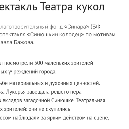
ектакль Театра кукол
Благотворительный фонд «Синара» (БФ
 спектакля «Синюшкин колодец» по мотивам
Павла Бажова.
ол посмотрели 500 маленьких зрителей —
ных учреждений города.
рьбе материальных и духовных ценностей.
шка Лукерья завещала решето пера
 вкладов загадочной Синюшке. Театральная
х зрителей: они не скупились
ресом наблюдали за ярким действом на сцене,