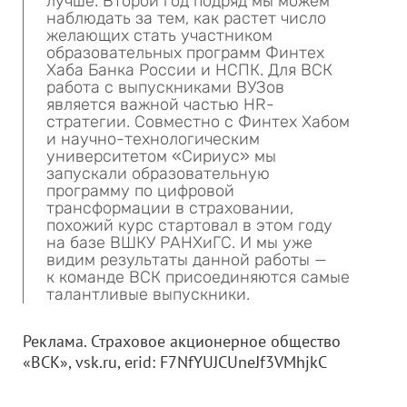
лучше. Второй год подряд мы можем
наблюдать за тем, как растет число
желающих стать участником
образовательных программ Финтех
Хаба Банка России и НСПК. Для ВСК
работа с выпускниками ВУЗов
является важной частью HR-
стратегии. Совместно с Финтех Хабом
и научно-технологическим
университетом «Сириус» мы
запускали образовательную
программу по цифровой
трансформации в страховании,
похожий курс стартовал в этом году
на базе ВШКУ РАНХиГС. И мы уже
видим результаты данной работы —
к команде ВСК присоединяются самые
талантливые выпускники.
Реклама. Страховое акционерное общество
«ВСК», vsk.ru, erid: F7NfYUJCUneJf3VMhjkC