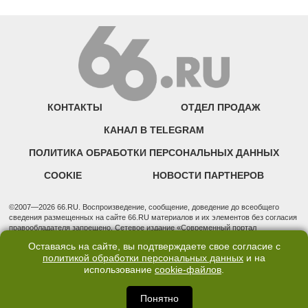
КОНТАКТЫ
ОТДЕЛ ПРОДАЖ
КАНАЛ В TELEGRAM
ПОЛИТИКА ОБРАБОТКИ ПЕРСОНАЛЬНЫХ ДАННЫХ
COOKIE
НОВОСТИ ПАРТНЕРОВ
©2007—2026 66.RU. Воспроизведение, сообщение, доведение до всеобщего
сведения размещенных на сайте 66.RU материалов и их элементов без согласия
правообладателя запрещено. Сетевое издание «Современный портал
Екатеринбурга — «66.ru» (18+) зарегистрировано Федеральной службой по
Оставаясь на сайте, вы подтверждаете свое согласие с
надзору в сфере связи, информационных технологий и массовых коммуникаций
политикой обработки персональных данных
и на
(Роскомнадзор). Регистрационный номер ЭЛ № ФС 77 - 76634 от 02.09.2019
использование
cookie-файлов
.
Учредитель: Общество с ограниченной ответственностью "66.ру". Юридический
адрес: 620014, Свердловская обл., г. Екатеринбург, ул. Бориса Ельцина, строение
3, оф. 7015 Фактический адрес редакции и отдела продаж: 620014, Свердловская
Понятно
обл., г. Екатеринбург, ул. Бориса Ельцина, д. 3, оф. 7015, +7 (343) 288-50-66