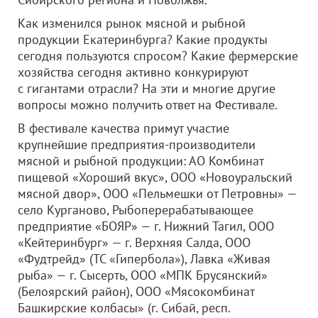
Как изменился рынок мясной и рыбной
продукции Екатеринбурга? Какие продукты
сегодня пользуются спросом? Какие фермерские
хозяйства сегодня активно конкурируют
с гигантами отрасли? На эти и многие другие
вопросы можно получить ответ на Фестивале.
В фестивале качества примут участие
крупнейшие предприятия-производители
мясной и рыбной продукции: АО Комбинат
пищевой «Хороший вкус»,
ООО «Новоуральский
мясной двор»
,
ООО «Пельмешки от Петровны»
—
село Курганово, Рыбоперерабатывающее
предприятие «БОЯР» — г. Нижний Тагил,
ООО
«Кейтеринбург»
— г. Верхняя Салда,
ООО
«Фудтрейд»
(ТС «Гипербола»), Лавка «Живая
рыба» — г. Сысерть,
ООО «МПК Брусянский»
(Белоярский район),
ООО «Мясокомбинат
Башкирские колбасы»
(г. Сибай, респ.