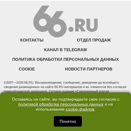
КОНТАКТЫ
ОТДЕЛ ПРОДАЖ
КАНАЛ В TELEGRAM
ПОЛИТИКА ОБРАБОТКИ ПЕРСОНАЛЬНЫХ ДАННЫХ
COOKIE
НОВОСТИ ПАРТНЕРОВ
©2007—2026 66.RU. Воспроизведение, сообщение, доведение до всеобщего
сведения размещенных на сайте 66.RU материалов и их элементов без согласия
правообладателя запрещено. Сетевое издание «Современный портал
Екатеринбурга — «66.ru» (18+) зарегистрировано Федеральной службой по
Оставаясь на сайте, вы подтверждаете свое согласие с
надзору в сфере связи, информационных технологий и массовых коммуникаций
политикой обработки персональных данных
и на
(Роскомнадзор). Регистрационный номер ЭЛ № ФС 77 - 76634 от 02.09.2019
использование
cookie-файлов
.
Учредитель: Общество с ограниченной ответственностью "66.ру". Юридический
адрес: 620014, Свердловская обл., г. Екатеринбург, ул. Бориса Ельцина, строение
3, оф. 7015 Фактический адрес редакции и отдела продаж: 620014, Свердловская
Понятно
обл., г. Екатеринбург, ул. Бориса Ельцина, д. 3, оф. 7015, +7 (343) 288-50-66
info@news.66.ru Главный редактор: Шлыков Дмитрий Владимирович