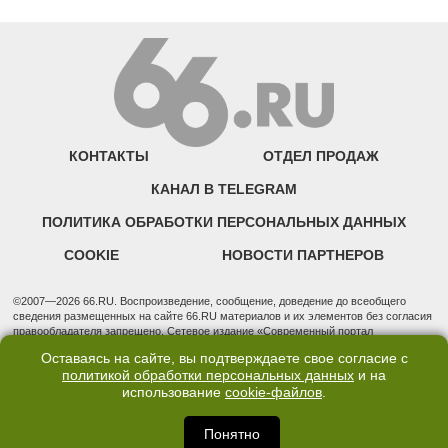
КОНТАКТЫ
ОТДЕЛ ПРОДАЖ
КАНАЛ В TELEGRAM
ПОЛИТИКА ОБРАБОТКИ ПЕРСОНАЛЬНЫХ ДАННЫХ
COOKIE
НОВОСТИ ПАРТНЕРОВ
©2007—2026 66.RU. Воспроизведение, сообщение, доведение до всеобщего
сведения размещенных на сайте 66.RU материалов и их элементов без согласия
правообладателя запрещено. Сетевое издание «Современный портал
Екатеринбурга — «66.ru» (18+) зарегистрировано Федеральной службой по
Оставаясь на сайте, вы подтверждаете свое согласие с
надзору в сфере связи, информационных технологий и массовых коммуникаций
политикой обработки персональных данных
и на
(Роскомнадзор). Регистрационный номер ЭЛ № ФС 77 - 76634 от 02.09.2019
использование
cookie-файлов
.
Учредитель: Общество с ограниченной ответственностью "66.ру". Юридический
адрес: 620014, Свердловская обл., г. Екатеринбург, ул. Бориса Ельцина, строение
3, оф. 7015 Фактический адрес редакции и отдела продаж: 620014, Свердловская
Понятно
обл., г. Екатеринбург, ул. Бориса Ельцина, д. 3, оф. 7015, +7 (343) 288-50-66