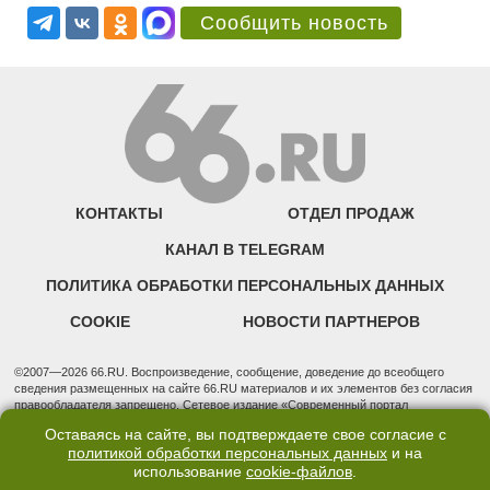
Сообщить новость
КОНТАКТЫ
ОТДЕЛ ПРОДАЖ
КАНАЛ В TELEGRAM
ПОЛИТИКА ОБРАБОТКИ ПЕРСОНАЛЬНЫХ ДАННЫХ
COOKIE
НОВОСТИ ПАРТНЕРОВ
©2007—2026 66.RU. Воспроизведение, сообщение, доведение до всеобщего
сведения размещенных на сайте 66.RU материалов и их элементов без согласия
правообладателя запрещено. Сетевое издание «Современный портал
Екатеринбурга — «66.ru» (18+) зарегистрировано Федеральной службой по
Оставаясь на сайте, вы подтверждаете свое согласие с
надзору в сфере связи, информационных технологий и массовых коммуникаций
политикой обработки персональных данных
и на
(Роскомнадзор). Регистрационный номер ЭЛ № ФС 77 - 76634 от 02.09.2019
использование
cookie-файлов
.
Учредитель: Общество с ограниченной ответственностью "66.ру". Юридический
адрес: 620014, Свердловская обл., г. Екатеринбург, ул. Бориса Ельцина, строение