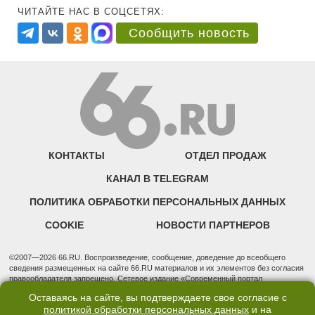
ЧИТАЙТЕ НАС В СОЦСЕТЯХ:
Сообщить новость
КОНТАКТЫ
ОТДЕЛ ПРОДАЖ
КАНАЛ В TELEGRAM
ПОЛИТИКА ОБРАБОТКИ ПЕРСОНАЛЬНЫХ ДАННЫХ
COOKIE
НОВОСТИ ПАРТНЕРОВ
©2007—2026 66.RU. Воспроизведение, сообщение, доведение до всеобщего
сведения размещенных на сайте 66.RU материалов и их элементов без согласия
правообладателя запрещено. Сетевое издание «Современный портал
Екатеринбурга — «66.ru» (18+) зарегистрировано Федеральной службой по
Оставаясь на сайте, вы подтверждаете свое согласие с
надзору в сфере связи, информационных технологий и массовых коммуникаций
политикой обработки персональных данных
и на
(Роскомнадзор). Регистрационный номер ЭЛ № ФС 77 - 76634 от 02.09.2019