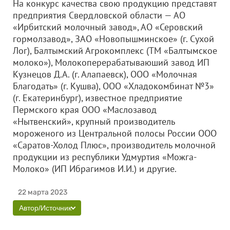
На конкурс качества свою продукцию представят
предприятия Свердловской области — АО
«Ирбитский молочный завод», АО «Серовский
гормолзавод»,
ЗАО «Новопышминское»
(г. Сухой
Лог), Балтымский Агрокомплекс (ТМ «Балтымское
молоко»), Молокоперерабатываюший завод ИП
Кузнецов Д.А. (г. Алапаевск),
ООО «Молочная
Благодать»
(г. Кушва),
ООО «Хладокомбинат №3»
(г. Екатеринбург), известное предприятие
Пермского края
ООО «Маслозавод
«Нытвенский»
, крупный производитель
мороженого из Центральной полосы России
ООО
«Саратов-Холод Плюс»
, производитель молочной
продукции из республики Удмуртия «Можга-
Молоко» (ИП Ибрагимов И.И.) и другие.
22 марта 2023
Автор/Источник