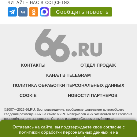
ЧИТАЙТЕ НАС В СОЦСЕТЯХ:
Сообщить новость
КОНТАКТЫ
ОТДЕЛ ПРОДАЖ
КАНАЛ В TELEGRAM
ПОЛИТИКА ОБРАБОТКИ ПЕРСОНАЛЬНЫХ ДАННЫХ
COOKIE
НОВОСТИ ПАРТНЕРОВ
©2007—2026 66.RU. Воспроизведение, сообщение, доведение до всеобщего
сведения размещенных на сайте 66.RU материалов и их элементов без согласия
правообладателя запрещено. Сетевое издание «Современный портал
Екатеринбурга — «66.ru» (18+) зарегистрировано Федеральной службой по
Оставаясь на сайте, вы подтверждаете свое согласие с
надзору в сфере связи, информационных технологий и массовых коммуникаций
политикой обработки персональных данных
и на
(Роскомнадзор). Регистрационный номер ЭЛ № ФС 77 - 76634 от 02.09.2019