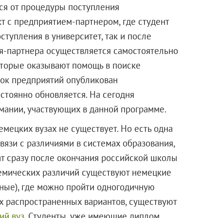
тся от процедуры поступления
т с предприятием-партнером, где студент
ступления в университет, так и после
ия-партнера осуществляется самостоятельно
которые оказывают помощь в поиске
сок предприятий опубликован
стоянно обновляется. На сегодня
мании, участвующих в данной программе.
емецких вузах не существует. Но есть одна
связи с различиями в системах образования,
ат сразу после окончания российской школы
демических различий существуют немецкие
нные), где можно пройти одногодичную
ых распространенных вариантов, существуют
ий вуз
. Студенты, уже имеющие диплом