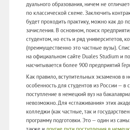
дуального образования, ничем не отличае
по классической схеме. Заключить контрак
будет проходить практику, можно как до по
зачисления. В основном, поиск предприят
студентом, но есть и ряд университетов, 
(преимущественно это частные вузы). Спи
на официальном сайте Duales Studium и по
насчитывается более 900 предприятий Гер
Как правило, вступительных экзаменов в н
особенность для студентов из России — в 
поступление в немецкий вуз на бакалаври
невозможно. Для «сглаживания» этих ака
колледжи (как частные, так и государстве
программу подготовки. Это — один из сам
также и
другие пути поступления в немецк