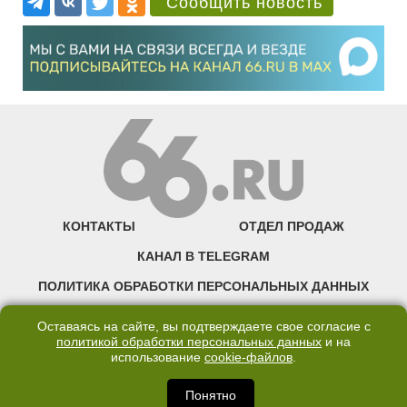
Сообщить новость
КОНТАКТЫ
ОТДЕЛ ПРОДАЖ
КАНАЛ В TELEGRAM
ПОЛИТИКА ОБРАБОТКИ ПЕРСОНАЛЬНЫХ ДАННЫХ
COOKIE
Оставаясь на сайте, вы подтверждаете свое согласие с
политикой обработки персональных данных
и на
использование
cookie-файлов
.
©2007—2025 66.RU. Воспроизведение, сообщение, доведение до всеобщего
сведения размещенных на сайте 66.RU материалов и их элементов без согласия
правообладателя запрещено. Сетевое издание «Современный портал
Понятно
Екатеринбурга — «66.ru» (18+) зарегистрировано Федеральной службой по