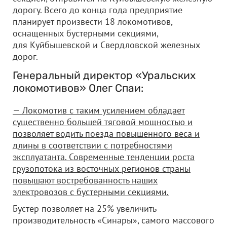
дорогу. Всего до конца года предприятие
планирует произвести 18 локомотивов,
оснащенных бустерными секциями,
для Куйбышевской и Свердловской железных
дорог.
Генеральный директор «Уральских
локомотивов» Олег Спаи:
— Локомотив с таким усилением обладает
существенно большей тяговой мощностью и
позволяет водить поезда повышенного веса и
длины в соответствии с потребностями
эксплуатанта. Современные тенденции роста
грузопотока из восточных регионов страны
повышают востребованность наших
электровозов с бустерными секциями.
Бустер позволяет на 25% увеличить
производительность «Синары», самого массового