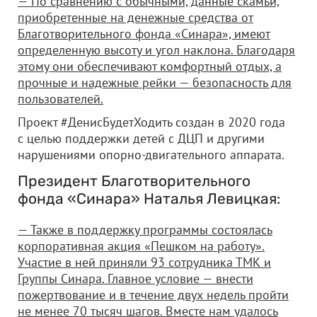
— По сравнению с обычными, данные скамьи,
приобретенные на денежные средства от
Благотворительного фонда «Синара», имеют
определенную высоту и угол наклона. Благодаря
этому они обеспечивают комфортный отдых, а
прочные и надежные рейки — безопасность для
пользователей.
Проект #ДенисБудетХодить создан в 2020 года
с целью поддержки детей с ДЦП и другими
нарушениями опорно-двигательного аппарата.
Президент Благотворительного
фонда «Синара» Наталья Левицкая:
— Также в поддержку программы состоялась
корпоративная акция «Пешком на работу».
Участие в ней приняли 93 сотрудника ТМК и
Группы Синара. Главное условие — внести
пожертвование и в течение двух недель пройти
не менее 70 тысяч шагов. Вместе нам удалось