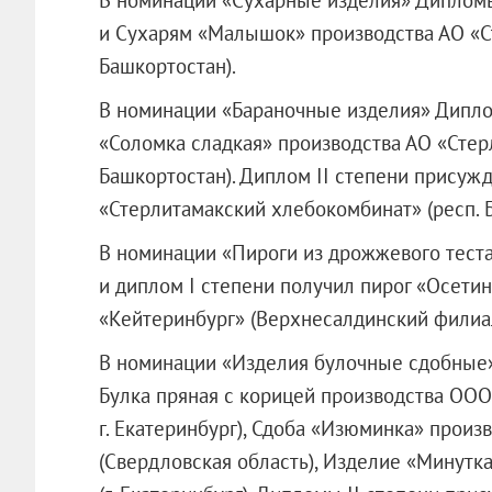
и Сухарям «Малышок» производства АО «С
Башкортостан).
В номинации «Бараночные изделия» Дипло
«Соломка сладкая» производства АО «Стер
Башкортостан). Диплом II степени прису
«Стерлитамакский хлебокомбинат» (респ. 
В номинации «Пироги из дрожжевого тест
и диплом I степени получил пирог «Осети
«Кейтеринбург»
(Верхнесалдинский филиал
В номинации «Изделия булочные сдобные
Булка пряная с корицей производства
ООО
г. Екатеринбург), Сдоба «Изюминка» прои
(Свердловская область), Изделие «Минут