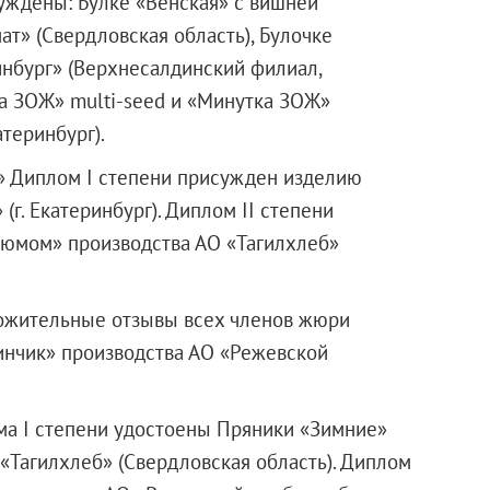
исуждены: Булке «Венская» с вишней
т» (Свердловская область), Булочке
нбург»
(Верхнесалдинский филиал,
а ЗОЖ» multi-seed и «Минутка ЗОЖ»
теринбург).
» Диплом I степени присужден изделию
»
(г. Екатеринбург). Диплом II степени
зюмом» производства АО «Тагилхлеб»
ожительные отзывы всех членов жюри
инчик» производства АО «Режевской
а I степени удостоены Пряники «Зимние»
«Тагилхлеб» (Свердловская область). Диплом