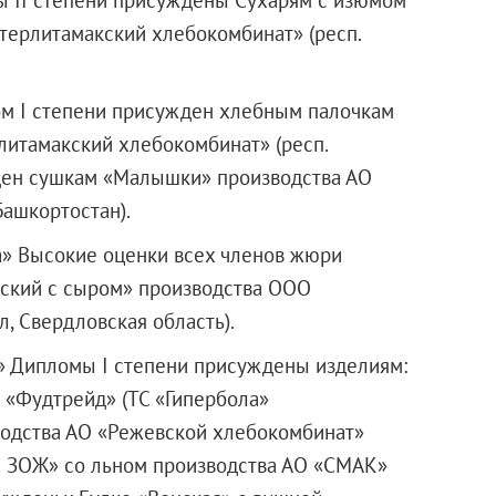
терлитамакский хлебокомбинат» (респ.
м I степени присужден хлебным палочкам
литамакский хлебокомбинат» (респ.
жден сушкам «Малышки» производства АО
Башкортостан).
а» Высокие оценки всех членов жюри
нский с сыром» производства
ООО
, Свердловская область).
» Дипломы I степени присуждены изделиям:
 «Фудтрейд»
(ТС «Гипербола»
зводства АО «Режевской хлебокомбинат»
ка ЗОЖ» со льном производства АО «СМАК»