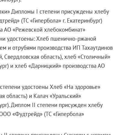
лки» Дипломы I степени присуждены хлебу
дтрейд»
(ТС «Гипербола» г. Екатеринбург)
ва АО «Режевской хлебокомбинат»
пени удостоены: Хлеб пшенично-ржаной
ем и отрубями производства ИП Тахаутдинов
й, Свердловская область), хлеб «Столичный»
бург) и хлеб «Дарницкий» производства АО
 степени удостоены Хлеб «На здоровье»
ая область) и Калач «Уральский»
бург). Диплом II степени присужден хлебу
ООО «Фудтрейд»
(ТС «Гипербола»
 II степени присуждены Сухарям с изюмом