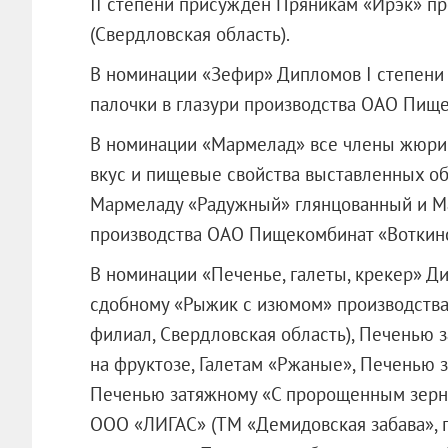
II степени присужден Пряникам «Ирэк» п
(Свердловская область).
В номинации «Зефир» Дипломов I степен
палочки в глазури производства ОАО Пищек
В номинации «Мармелад» все члены жюри 
вкус и пищевые свойства выставленных об
Мармеладу «Радужный» глянцованный и Ма
производства ОАО Пищекомбинат «Воткинск
В номинации «Печенье, галеты, крекер» 
сдобному «Рыжик с изюмом» производств
филиал, Свердловская область), Печенью 
на фруктозе, Галетам «Ржаные», Печенью 
Печенью затяжному «С пророщенным зерно
ООО «ЛИГАС»
(ТМ «Демидовская забава», г