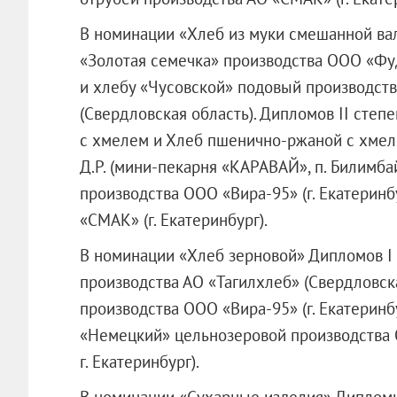
В номинации «Хлеб из муки смешанной ва
«Золотая семечка» производства
ООО «Фу
и хлебу «Чусовской» подовый производст
(Свердловская область). Дипломов II сте
с хмелем и Хлеб пшенично-ржаной с хмел
Д.Р. (мини-пекарня «КАРАВАЙ», п. Билимба
производства
ООО «Вира-95»
(г. Екатерин
«СМАК» (г. Екатеринбург).
В номинации «Хлеб зерновой» Дипломов I
производства АО «Тагилхлеб» (Свердловск
производства
ООО «Вира-95»
(г. Екатерин
«Немецкий» цельнозеровой производства
г. Екатеринбург).
В номинации «Сухарные изделия» Дипломы