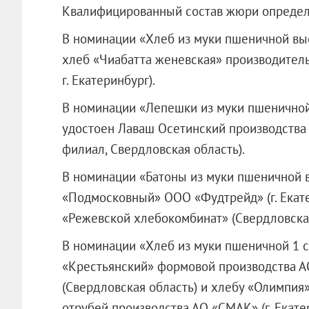
Квалифицированный состав жюри определ
В номинации «Хлеб из муки пшеничной выс
хлеб «Чиабатта женевская» производител
г. Екатеринбург).
В номинации «Лепешки из муки пшеничной
удостоен Лаваш Осетинский производств
филиал, Свердловская область).
В номинации «Батоны из муки пшеничной в
«Подмосковный»
ООО «Фудтрейд»
(г. Ека
«Режевской хлебокомбинат» (Свердловская
В номинации «Хлеб из муки пшеничной 1 
«Крестьянский» формовой производства 
(Свердловская область) и хлебу «Олимпия»
отрубей производства АО «СМАК» (г. Екате