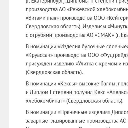
(г. Екатеринбург). Дипломы II степени пр
производства АО «Режевской хлебокомбина
«Витаминная» производства
ООО «Кейтери
Свердловская область), Изделиям «Минутк
с отрубями производства АО «СМАК» (г. Ека
В номинации «Изделия булочные слоеные
«Круассан» производства
ООО «Фудтрейд
присужден изделию «Улитка с кремом и и
(Свердловская область).
В номинации «Кексы» высокие баллы, пол
и Диплом I степени получил Кекс «Апельс
хлебокомбинат» (Свердловская область).
В номинации «Пряничные изделия» Диплом
заварные глазированные производства АО 