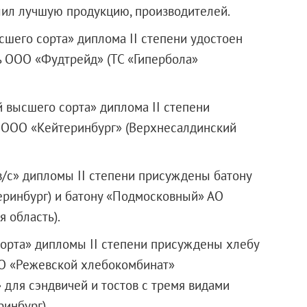
ил лучшую продукцию, производителей.
шего сорта» диплома II степени удостоен
ь
ООО «Фудтрейд»
(ТС «Гипербола»
 высшего сорта» диплома II степени
а
ООО «Кейтеринбург»
(Верхнесалдинский
/с» дипломы II степени присуждены батону
теринбург) и батону «Подмосковный» АО
 область).
сорта» дипломы II степени присуждены хлебу
АО «Режевской хлебокомбинат»
 для сэндвичей и тостов с тремя видами
ринбург).