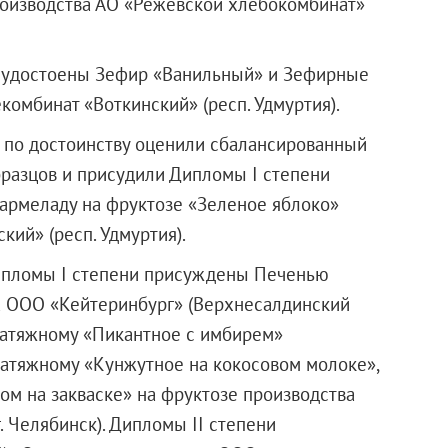
роизводства АО «Режевской хлебокомбинат»
и удостоены Зефир «Ванильный» и Зефирные
омбинат «Воткинский» (респ. Удмуртия).
по достоинству оценили сбалансированный
разцов и присудили Дипломы I степени
рмеладу на фруктозе «Зеленое яблоко»
ий» (респ. Удмуртия).
Дипломы I степени присуждены Печенью
а
ООО «Кейтеринбург»
(Верхнесалдинский
затяжному «Пикантное с имбирем»
затяжному «Кунжутное на кокосовом молоке»,
м на закваске» на фруктозе производства
. Челябинск). Дипломы II степени