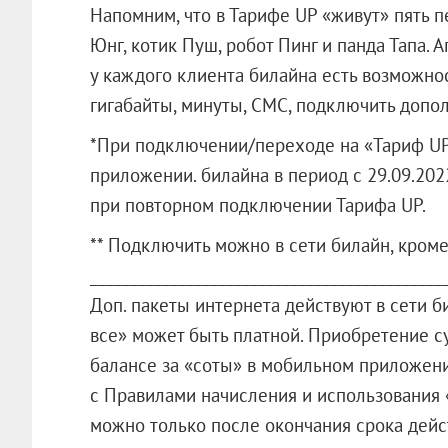
Напомним, что в Тарифе UP «живут» пять п
Юнг, котик Пуш, робот Пинг и панда Тапа.
у каждого клиента билайна есть возможнос
гигабайты, минуты, СМС, подключить допо
*При подключении/переходе на «Тариф UP
приложении. билайна в период с 29.09.2022
при повторном подключении Тарифа UP.
** Подключить можно в сети билайн, кроме
____________________________________________
Доп. пакеты интернета действуют в сети б
все» может быть платной. Приобретение 
балансе за «соты» в мобильном приложени
с Правилами начисления и использования 
можно только после окончания срока дейст