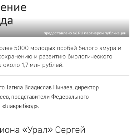
ление
уда
предоставлено 66.RU партнером публикации
олее 5000 молодых особей белого амура и
 сохранению и развитию биологического
около 1,7 млн рублей.
о Тагила Владислав Пинаев, директор
геев, представители Федерального
 «Главрыбвод».
зиона «Урал» Сергей