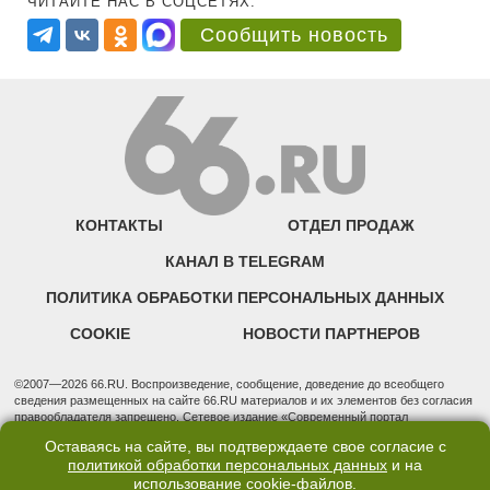
ЧИТАЙТЕ НАС В СОЦСЕТЯХ:
Сообщить новость
КОНТАКТЫ
ОТДЕЛ ПРОДАЖ
КАНАЛ В TELEGRAM
ПОЛИТИКА ОБРАБОТКИ ПЕРСОНАЛЬНЫХ ДАННЫХ
COOKIE
НОВОСТИ ПАРТНЕРОВ
©2007—2026 66.RU. Воспроизведение, сообщение, доведение до всеобщего
сведения размещенных на сайте 66.RU материалов и их элементов без согласия
правообладателя запрещено. Сетевое издание «Современный портал
Екатеринбурга — «66.ru» (18+) зарегистрировано Федеральной службой по
Оставаясь на сайте, вы подтверждаете свое согласие с
надзору в сфере связи, информационных технологий и массовых коммуникаций
политикой обработки персональных данных
и на
(Роскомнадзор). Регистрационный номер ЭЛ № ФС 77 - 76634 от 02.09.2019
использование
cookie-файлов
.
Учредитель: Общество с ограниченной ответственностью "66.ру". Юридический