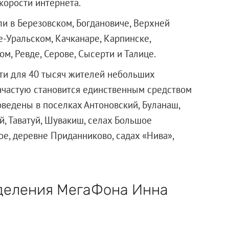
корости интернета.
ли в Березовском, Богдановиче, Верхней
-Уральском, Качканаре, Карпинске,
м, Ревде, Серове, Сысерти и Талице.
ти для 40 тысяч жителей небольших
зачастую становится единственным средством
ведены в поселках Антоновский, Буланаш,
й, Таватуй, Шувакиш, селах Большое
е, деревне Приданниково, садах «Нива»,
деления МегаФона Инна