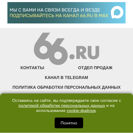
КОНТАКТЫ
ОТДЕЛ ПРОДАЖ
КАНАЛ В TELEGRAM
ПОЛИТИКА ОБРАБОТКИ ПЕРСОНАЛЬНЫХ ДАННЫХ
COOKIE
Оставаясь на сайте, вы подтверждаете свое согласие с
политикой обработки персональных данных
и на
использование
cookie-файлов
.
©2007—2025 66.RU. Воспроизведение, сообщение, доведение до всеобщего
сведения размещенных на сайте 66.RU материалов и их элементов без согласия
правообладателя запрещено. Сетевое издание «Современный портал
Понятно
Екатеринбурга — «66.ru» (18+) зарегистрировано Федеральной службой по
надзору в сфере связи, информационных технологий и массовых коммуникаций
(Роскомнадзор). Регистрационный номер ЭЛ № ФС 77 - 76634 от 02.09.2019