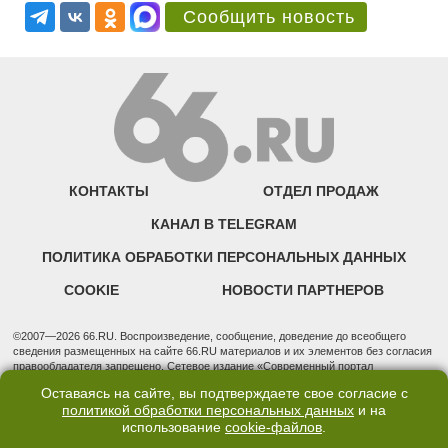
Сообщить новость
КОНТАКТЫ
ОТДЕЛ ПРОДАЖ
КАНАЛ В TELEGRAM
ПОЛИТИКА ОБРАБОТКИ ПЕРСОНАЛЬНЫХ ДАННЫХ
COOKIE
НОВОСТИ ПАРТНЕРОВ
©2007—2026 66.RU. Воспроизведение, сообщение, доведение до всеобщего
сведения размещенных на сайте 66.RU материалов и их элементов без согласия
правообладателя запрещено. Сетевое издание «Современный портал
Екатеринбурга — «66.ru» (18+) зарегистрировано Федеральной службой по
Оставаясь на сайте, вы подтверждаете свое согласие с
надзору в сфере связи, информационных технологий и массовых коммуникаций
политикой обработки персональных данных
и на
(Роскомнадзор). Регистрационный номер ЭЛ № ФС 77 - 76634 от 02.09.2019
использование
cookie-файлов
.
Учредитель: Общество с ограниченной ответственностью "66.ру". Юридический
адрес: 620014, Свердловская обл., г. Екатеринбург, ул. Бориса Ельцина, строение