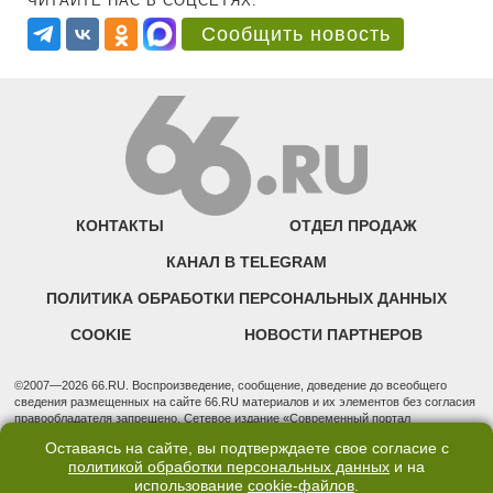
ЧИТАЙТЕ НАС В СОЦСЕТЯХ:
Сообщить новость
КОНТАКТЫ
ОТДЕЛ ПРОДАЖ
КАНАЛ В TELEGRAM
ПОЛИТИКА ОБРАБОТКИ ПЕРСОНАЛЬНЫХ ДАННЫХ
COOKIE
НОВОСТИ ПАРТНЕРОВ
©2007—2026 66.RU. Воспроизведение, сообщение, доведение до всеобщего
сведения размещенных на сайте 66.RU материалов и их элементов без согласия
правообладателя запрещено. Сетевое издание «Современный портал
Екатеринбурга — «66.ru» (18+) зарегистрировано Федеральной службой по
Оставаясь на сайте, вы подтверждаете свое согласие с
надзору в сфере связи, информационных технологий и массовых коммуникаций
политикой обработки персональных данных
и на
(Роскомнадзор). Регистрационный номер ЭЛ № ФС 77 - 76634 от 02.09.2019
использование
cookie-файлов
.
Учредитель: Общество с ограниченной ответственностью "66.ру". Юридический