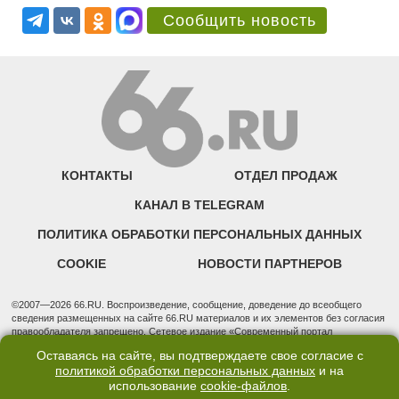
Сообщить новость
КОНТАКТЫ
ОТДЕЛ ПРОДАЖ
КАНАЛ В TELEGRAM
ПОЛИТИКА ОБРАБОТКИ ПЕРСОНАЛЬНЫХ ДАННЫХ
COOKIE
НОВОСТИ ПАРТНЕРОВ
©2007—2026 66.RU. Воспроизведение, сообщение, доведение до всеобщего
сведения размещенных на сайте 66.RU материалов и их элементов без согласия
правообладателя запрещено. Сетевое издание «Современный портал
Екатеринбурга — «66.ru» (18+) зарегистрировано Федеральной службой по
Оставаясь на сайте, вы подтверждаете свое согласие с
надзору в сфере связи, информационных технологий и массовых коммуникаций
политикой обработки персональных данных
и на
(Роскомнадзор). Регистрационный номер ЭЛ № ФС 77 - 76634 от 02.09.2019
использование
cookie-файлов
.
Учредитель: Общество с ограниченной ответственностью "66.ру". Юридический
адрес: 620014, Свердловская обл., г. Екатеринбург, ул. Бориса Ельцина, строение