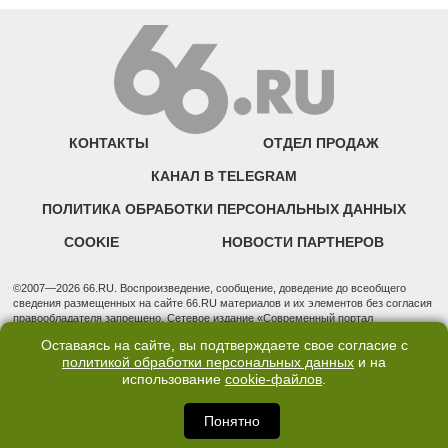
КОНТАКТЫ
ОТДЕЛ ПРОДАЖ
КАНАЛ В TELEGRAM
ПОЛИТИКА ОБРАБОТКИ ПЕРСОНАЛЬНЫХ ДАННЫХ
COOKIE
НОВОСТИ ПАРТНЕРОВ
©2007—2026 66.RU. Воспроизведение, сообщение, доведение до всеобщего
сведения размещенных на сайте 66.RU материалов и их элементов без согласия
правообладателя запрещено. Сетевое издание «Современный портал
Екатеринбурга — «66.ru» (18+) зарегистрировано Федеральной службой по
Оставаясь на сайте, вы подтверждаете свое согласие с
надзору в сфере связи, информационных технологий и массовых коммуникаций
политикой обработки персональных данных
и на
(Роскомнадзор). Регистрационный номер ЭЛ № ФС 77 - 76634 от 02.09.2019
использование
cookie-файлов
.
Учредитель: Общество с ограниченной ответственностью "66.ру". Юридический
адрес: 620014, Свердловская обл., г. Екатеринбург, ул. Бориса Ельцина, строение
3, оф. 7015 Фактический адрес редакции и отдела продаж: 620014, Свердловская
Понятно
обл., г. Екатеринбург, ул. Бориса Ельцина, д. 3, оф. 7015, +7 (343) 288-50-66
info@news.66.ru Главный редактор: Шлыков Дмитрий Владимирович