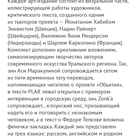
Каждое арт-издание состоит из визуальной части,
иллюстрирующей работы художников,
критического текста, созданного одним
из тьюторов проекта — Йонатаном Хабибом
Энквистом (Швеция), Надин Райнерт
(Швейцария), Виллемом Яном Рендерсом
(Нидерланды) и Шарлем Каркопино (Франция).
Комплект дополнен креативным вложением,
символизирующим творчество авторов
современного искусства Уральского региона. Так,
зин Аси Маракулиной сопровождается сетом
из пяти временных тату-переводок,
напоминающих читателю о проекте «Объятия»,
в тексте PLAR лежат открытки с примером
интервенции в городскую среду, зин Zonk’a
сопровождает…клоунский нос, призывающий
надеть его и поговорить с незнакомым
человеком, а в текст о Фёдоре Телкове вложена
фенечка-закладка. Каждый зин представлен
на трех языках: русском, английском и родном