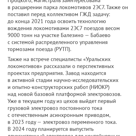
Процкого, магистраль заинтересована
в расширении парка локомотивов 2ЭС7. Также он
поставил перед коллективом ГЖД задачу:
до конца 2021 года освоить технологию
вождения локомотивами 2ЭС7 поездов весом
9000 тонн на участке Балезино — Бабаево
с системой распределенного управления
тормозами поезда (РУТП).
Также на встрече специалисты «Уральских
локомотивов» рассказали о перспективных
проектах предприятия. Завод находится
в активной стадии научно-исследовательских
и опытно-конструкторских работ (НИОКР)
над новой базовой платформой электровозов.
Уже в текущем году из цехов выйдет первый
грузовой электровоз постоянного тока
с отечественным асинхронным приводом,
в 2023 году — электровоз переменного тока.
В 2024 году планируется выпустить
двухсистемный электровоз для контейнерных