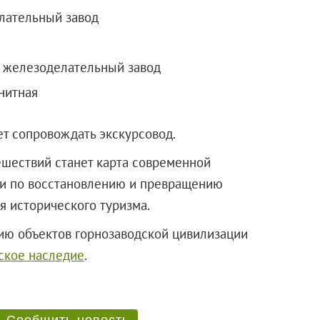
лательный завод
 железоделательный завод
нитная
т сопровождать экскурсовод.
ешествий станет карта современной
еи по восстановлению и превращению
 исторического туризма.
рию объектов горнозаводской цивилизации
ское наследие
.
Сообщить новость