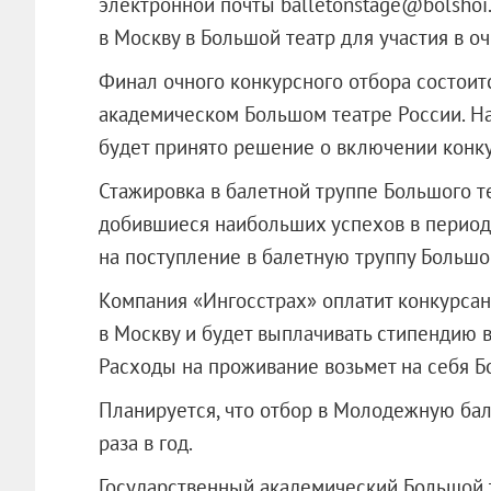
электронной почты balletonstage@bolshoi
в Москву в Большой театр для участия в о
Финал очного конкурсного отбора состоит
академическом Большом театре России. Н
будет принято решение о включении конку
Стажировка в балетной труппе Большого те
добившиеся наибольших успехов в период 
на поступление в балетную труппу Большог
Компания «Ингосстрах» оплатит конкурса
в Москву и будет выплачивать стипендию 
Расходы на проживание возьмет на себя Б
Планируется, что отбор в Молодежную ба
раза в год.
Государственный академический Большой т