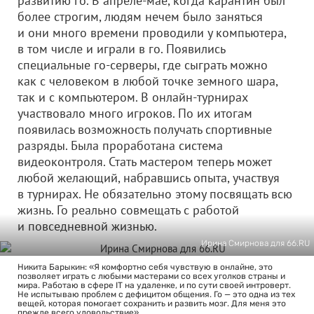
развитию го. В апреле-мае, когда карантин был
более строгим, людям нечем было заняться
и они много времени проводили у компьютера,
в том числе и играли в го. Появились
специальные го-серверы, где сыграть можно
как с человеком в любой точке земного шара,
так и с компьютером. В онлайн-турнирах
участвовало много игроков. По их итогам
появилась возможность получать спортивные
разряды. Была проработана система
видеоконтроля. Стать мастером теперь может
любой желающий, набравшись опыта, участвуя
в турнирах. Не обязательно этому посвящать всю
жизнь. Го реально совмещать с работой
и повседневной жизнью.
Ирина Смирнова для 66.RU
Никита Барыкин: «Я комфортно себя чувствую в онлайне, это
позволяет играть с любыми мастерами со всех уголков страны и
мира. Работаю в сфере IT на удаленке, и по сути своей интроверт.
Не испытываю проблем с дефицитом общения. Го — это одна из тех
вещей, которая помогает сохранить и развить мозг. Для меня это
прежде всего удовольствие».