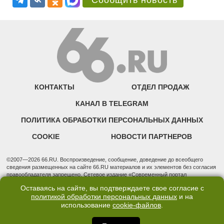
Сообщить новость
КОНТАКТЫ
ОТДЕЛ ПРОДАЖ
КАНАЛ В TELEGRAM
ПОЛИТИКА ОБРАБОТКИ ПЕРСОНАЛЬНЫХ ДАННЫХ
COOKIE
НОВОСТИ ПАРТНЕРОВ
©2007—2026 66.RU. Воспроизведение, сообщение, доведение до всеобщего
сведения размещенных на сайте 66.RU материалов и их элементов без согласия
правообладателя запрещено. Сетевое издание «Современный портал
Екатеринбурга — «66.ru» (18+) зарегистрировано Федеральной службой по
Оставаясь на сайте, вы подтверждаете свое согласие с
надзору в сфере связи, информационных технологий и массовых коммуникаций
политикой обработки персональных данных
и на
(Роскомнадзор). Регистрационный номер ЭЛ № ФС 77 - 76634 от 02.09.2019
использование
cookie-файлов
.
Учредитель: Общество с ограниченной ответственностью "66.ру". Юридический
адрес: 620014, Свердловская обл., г. Екатеринбург, ул. Бориса Ельцина, строение
3, оф. 7015 Фактический адрес редакции и отдела продаж: 620014, Свердловская