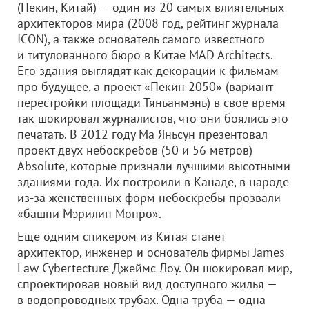
(Пекин, Китай) — один из 20 самых влиятельных
архитекторов мира (2008 год, рейтинг журнала
ICON), а также основатель самого известного
и титулованного бюро в Китае MAD Architects.
Его здания выглядят как декорации к фильмам
про будущее, а проект «Пекин 2050» (вариант
перестройки площади Тяньанмэнь) в свое время
так шокировал журналистов, что они боялись это
печатать. В 2012 году Ма Яньсун презентовал
проект двух небоскребов (50 и 56 метров)
Absolute, которые признали лучшими высотными
зданиями года. Их построили в Канаде, в народе
из-за женственных форм небоскребы прозвали
«башни Мэрилин Монро».
Еще одним спикером из Китая станет
архитектор, инженер и основатель фирмы James
Law Cybertecture Джеймс Лоу. Он шокировал мир,
спроектировав новый вид доступного жилья —
в водопроводных трубах. Одна труба — одна