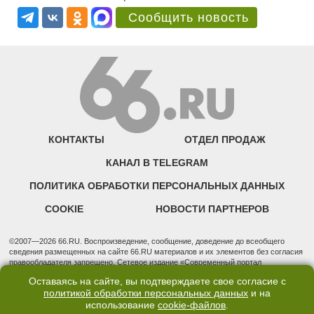
Сообщить новость
КОНТАКТЫ
ОТДЕЛ ПРОДАЖ
КАНАЛ В TELEGRAM
ПОЛИТИКА ОБРАБОТКИ ПЕРСОНАЛЬНЫХ ДАННЫХ
COOKIE
НОВОСТИ ПАРТНЕРОВ
©2007—2026 66.RU. Воспроизведение, сообщение, доведение до всеобщего
сведения размещенных на сайте 66.RU материалов и их элементов без согласия
правообладателя запрещено. Сетевое издание «Современный портал
Екатеринбурга — «66.ru» (18+) зарегистрировано Федеральной службой по
Оставаясь на сайте, вы подтверждаете свое согласие с
надзору в сфере связи, информационных технологий и массовых коммуникаций
политикой обработки персональных данных
и на
(Роскомнадзор). Регистрационный номер ЭЛ № ФС 77 - 76634 от 02.09.2019
использование
cookie-файлов
.
Учредитель: Общество с ограниченной ответственностью "66.ру". Юридический