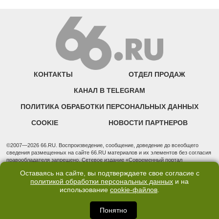
КОНТАКТЫ
ОТДЕЛ ПРОДАЖ
КАНАЛ В TELEGRAM
ПОЛИТИКА ОБРАБОТКИ ПЕРСОНАЛЬНЫХ ДАННЫХ
COOKIE
НОВОСТИ ПАРТНЕРОВ
©2007—2026 66.RU. Воспроизведение, сообщение, доведение до всеобщего
сведения размещенных на сайте 66.RU материалов и их элементов без согласия
правообладателя запрещено. Сетевое издание «Современный портал
Екатеринбурга — «66.ru» (18+) зарегистрировано Федеральной службой по
Оставаясь на сайте, вы подтверждаете свое согласие с
надзору в сфере связи, информационных технологий и массовых коммуникаций
политикой обработки персональных данных
и на
(Роскомнадзор). Регистрационный номер ЭЛ № ФС 77 - 76634 от 02.09.2019
использование
cookie-файлов
.
Учредитель: Общество с ограниченной ответственностью "66.ру". Юридический
адрес: 620014, Свердловская обл., г. Екатеринбург, ул. Бориса Ельцина, строение
3, оф. 7015 Фактический адрес редакции и отдела продаж: 620014, Свердловская
Понятно
обл., г. Екатеринбург, ул. Бориса Ельцина, д. 3, оф. 7015, +7 (343) 288-50-66
info@news.66.ru Главный редактор: Шлыков Дмитрий Владимирович