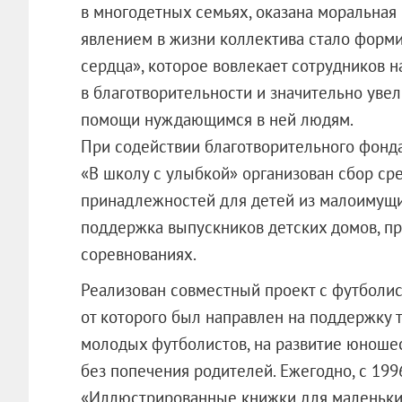
в многодетных семьях, оказана моральна
явлением в жизни коллектива стало фор
сердца», которое вовлекает сотрудников н
в благотворительности и значительно уве
помощи нуждающимся в ней людям.
При содействии благотворительного фонда
«В школу с улыбкой» организован сбор ср
принадлежностей для детей из малоимущи
поддержка выпускников детских домов, п
соревнованиях.
Реализован совместный проект с футболи
от которого был направлен на поддержку
молодых футболистов, на развитие юношес
без попечения родителей. Ежегодно, с 19
«Иллюстрированные книжки для маленьки