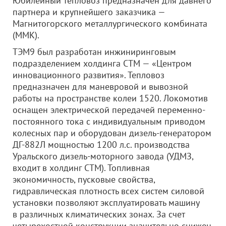
Юбилейный тепловоз предназначен для давнего
партнера и крупнейшего заказчика —
Магнитогорского металлургического комбината
(ММК).
ТЭМ9 был разработан инжиниринговым
подразделением холдинга СТМ — «Центром
инновационного развития». Тепловоз
предназначен для маневровой и вывозной
работы на пространстве колеи 1520. Локомотив
оснащен электрической передачей переменно-
постоянного тока с индивидуальным приводом
колесных пар и оборудован дизель-генератором
ДГ-882Л мощностью 1200 л.с. производства
Уральского дизель-моторного завода (УДМЗ,
входит в холдинг СТМ). Топливная
экономичность, пусковые свойства,
гидравлическая плотность всех систем силовой
установки позволяют эксплуатировать машину
в различных климатических зонах. За счет
четырехостной конструкции значительно снижен