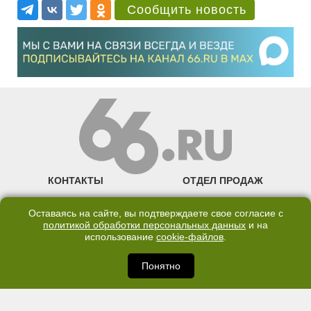
Сообщить новость
КОНТАКТЫ
ОТДЕЛ ПРОДАЖ
КАНАЛ В TELEGRAM
Оставаясь на сайте, вы подтверждаете свое согласие с
политикой обработки персональных данных
и на
ПОЛИТИКА ОБРАБОТКИ ПЕРСОНАЛЬНЫХ ДАННЫХ
использование
cookie-файлов
.
COOKIE
Понятно
©2007—2025 66.RU. Воспроизведение, сообщение, доведение до всеобщего
сведения размещенных на сайте 66.RU материалов и их элементов без согласия
правообладателя запрещено. Сетевое издание «Современный портал