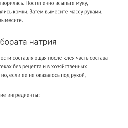
творилась. Постепенно всыпьте муку,
лись комки. Затем вымесите массу руками.
вымесите.
абората натрия
рности составляющая после клея часть состава
теках без рецепта и в хозяйственных
 но, если ее не оказалось под рукой,
кие ингредиенты: