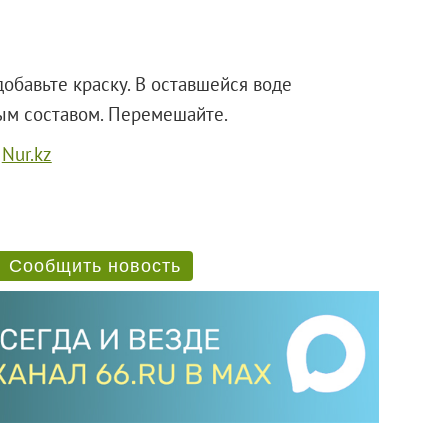
обавьте краску. В оставшейся воде
ым составом. Перемешайте.
а
Nur.kz
Сообщить новость