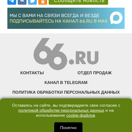
Сообщить новость
КОНТАКТЫ
ОТДЕЛ ПРОДАЖ
КАНАЛ В TELEGRAM
ПОЛИТИКА ОБРАБОТКИ ПЕРСОНАЛЬНЫХ ДАННЫХ
COOKIE
Оставаясь на сайте, вы подтверждаете свое согласие с
политикой обработки персональных данных
и на
использование
cookie-файлов
.
©2007—2025 66.RU. Воспроизведение, сообщение, доведение до всеобщего
сведения размещенных на сайте 66.RU материалов и их элементов без согласия
правообладателя запрещено. Сетевое издание «Современный портал
Понятно
Екатеринбурга — «66.ru» (18+) зарегистрировано Федеральной службой по