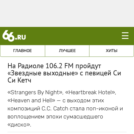
☰
ГЛАВНОЕ
ЛУЧШЕЕ
ХИТЫ
На Радиоле 106.2 FM пройдут
«Звездные выходные» с певицей Си
Си Кетч
«Strangers By Night», «Heartbreak Hotel»,
«Heaven and Hell» — с выходом этих
композиций C.C. Catch стала поп-иконой и
воплощением эпохи сумасшедшего
«диско».