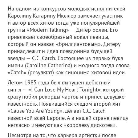
На одном из конкурсов молодых исполнителей
Каролину Катарину Мюллер замечает участник
и автор всех хитов тогда уже популярнейшей
группы «Modern Talking» — Дитер Болен. Его
привлекает своеобразный вокал певицы,
который он назвал «бриллиантовым». Дитеру
принадлежит и идея псевдонима будущей
звезды — C.C. Catch. Состоящее из первых букв
имени (Caroline Catherina) и модного тогда слова
«Catch» (результат) как синонима хитовой идеи.
Летом 1985 года был выпущен дебютный
сингл — «I Can Lose My Heart Tonight», который
сразу побил рекорды чартов и принес девушке
известность. Появившийся следом второй хит
«Сause You Are Young», делает C.C. Catch
известной всей Европе. А в нашей стране певицу
негласно именуют как «королеву дискотек».
Несмотря на то, что карьера артистки после