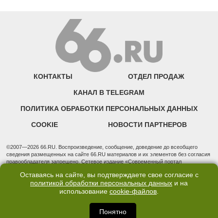
КОНТАКТЫ
ОТДЕЛ ПРОДАЖ
КАНАЛ В TELEGRAM
ПОЛИТИКА ОБРАБОТКИ ПЕРСОНАЛЬНЫХ ДАННЫХ
COOKIE
НОВОСТИ ПАРТНЕРОВ
©2007—2026 66.RU. Воспроизведение, сообщение, доведение до всеобщего
сведения размещенных на сайте 66.RU материалов и их элементов без согласия
правообладателя запрещено. Сетевое издание «Современный портал
Екатеринбурга — «66.ru» (18+) зарегистрировано Федеральной службой по
Оставаясь на сайте, вы подтверждаете свое согласие с
надзору в сфере связи, информационных технологий и массовых коммуникаций
политикой обработки персональных данных
и на
(Роскомнадзор). Регистрационный номер ЭЛ № ФС 77 - 76634 от 02.09.2019
использование
cookie-файлов
.
Учредитель: Общество с ограниченной ответственностью "66.ру". Юридический
адрес: 620014, Свердловская обл., г. Екатеринбург, ул. Бориса Ельцина, строение
3, оф. 7015 Фактический адрес редакции и отдела продаж: 620014, Свердловская
Понятно
обл., г. Екатеринбург, ул. Бориса Ельцина, д. 3, оф. 7015, +7 (343) 288-50-66