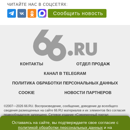
ЧИТАЙТЕ НАС В СОЦСЕТЯХ:
Сообщить новость
КОНТАКТЫ
ОТДЕЛ ПРОДАЖ
КАНАЛ В TELEGRAM
ПОЛИТИКА ОБРАБОТКИ ПЕРСОНАЛЬНЫХ ДАННЫХ
COOKIE
НОВОСТИ ПАРТНЕРОВ
©2007—2026 66.RU. Воспроизведение, сообщение, доведение до всеобщего
сведения размещенных на сайте 66.RU материалов и их элементов без согласия
правообладателя запрещено. Сетевое издание «Современный портал
Екатеринбурга — «66.ru» (18+) зарегистрировано Федеральной службой по
Оставаясь на сайте, вы подтверждаете свое согласие с
надзору в сфере связи, информационных технологий и массовых коммуникаций
политикой обработки персональных данных
и на
(Роскомнадзор). Регистрационный номер ЭЛ № ФС 77 - 76634 от 02.09.2019