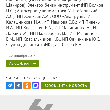
Шакиров); Электро-бензо инструмент (ИП Волков
П.С.); Автосервис/шиномонтаж (ИП Габзовский
А.С.); ИП Ходжаян А.А.;
ООО «Ава Групп»
, ИП
Калашникова Н.А., ИП Инькова О.В.; ИП Пивень
И.А.; ИП Колышкин Б.А.; ИП Маринина Л.А.; ИП
Дарий Д.А.; ИП Палферова Л.Б.; ИП Медянцев
Е.М., ИП Красильников Н.В., ИП Овчинкина Ю.С.,
Служба доставки «БНК», ИП Сычев Е.А.
29 декабря 2018
Автор/Источник
ЧИТАЙТЕ НАС В СОЦСЕТЯХ:
Сообщить новость