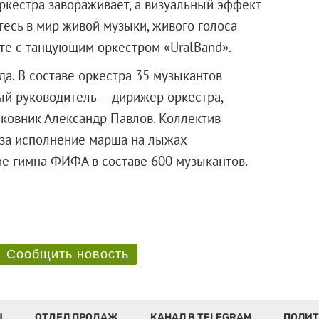
ркестра завораживает, а визуальный эффект
итесь в мир живой музыки, живого голоса
те с танцующим оркестром «UralBand».
да. В составе оркестра 35 музыкантов
й руководитель — дирижер оркестра,
лковник Александр Павлов. Коллектив
 за исполнение марша на лыжах
ие гимна ФИФА в составе 600 музыкантов.
Сообщить новость
Ы
ОТДЕЛ ПРОДАЖ
КАНАЛ В TELEGRAM
ПОЛИТ