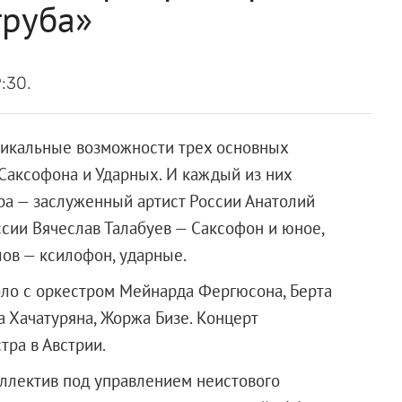
труба»
:30.
никальные возможности трех основных
 Саксофона и Ударных. И каждый из них
ра — заслуженный артист России Анатолий
ссии Вячеслав Талабуев — Саксофон и юное,
лов — ксилофон, ударные.
оло с оркестром Мейнарда Фергюсона, Берта
а Хачатуряна, Жоржа Бизе. Концерт
тра в Австрии.
ллектив под управлением неистового