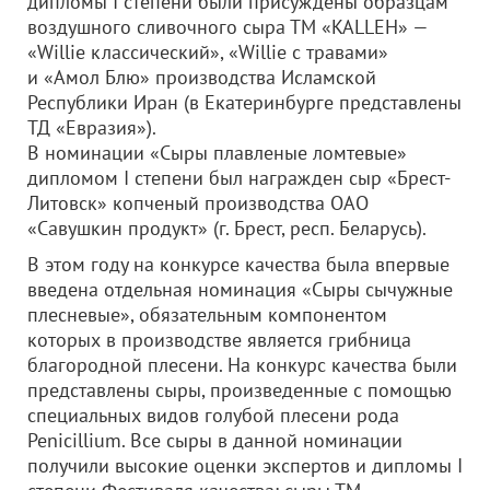
дипломы I степени были присуждены образцам
воздушного сливочного сыра ТМ «KALLEH» —
«Willie классический», «Willie с травами»
и «Амол Блю» производства Исламской
Республики Иран (в Екатеринбурге представлены
ТД «Евразия»).
В номинации «Сыры плавленые ломтевые»
дипломом I степени был награжден сыр «Брест-
Литовск» копченый производства
ОАО
«Савушкин продукт»
(г. Брест, респ. Беларусь).
В этом году на конкурсе качества была впервые
введена отдельная номинация «Сыры сычужные
плесневые», обязательным компонентом
которых в производстве является грибница
благородной плесени. На конкурс качества были
представлены сыры, произведенные с помощью
специальных видов голубой плесени рода
Penicillium. Все сыры в данной номинации
получили высокие оценки экспертов и дипломы I