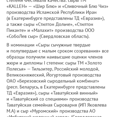
степени Фестиваля качества: сыры ТМ
«KALLEH» — «Шир Блю» и «Сливочный Блю Чиз»
производства Исламской Республики Иран
(в Екатеринбурге представлены ТД «Евразия»),
а также сыры «Стилтон Дольче», «Стилтон
Пиканте» и «Малахит» производства
ООО
«СобоЛев сыр»
(Свердловская область).
В номинации «Сыры сычужные твердые
и полутвердые с малым сроком созревания» все
образцы получили наивысшие оценки членов
жюри и дипломы I степени: сыры ТМ «Золото
Полесья» — Тильзитер, Российский молодой,
Великокняжеский, Йогуртовый производства
ОАО «Березовский сыродельный комбинат»
(респ. Беларусь, в Екатеринбурге представлены
ТД «Евразия»), сыры «Таватуйский винный»
и «Таватуйский со специями» производства
Таватуйская семейная Сыроварня (ИП Яковлева
М.А) и сыр «Муромский» производства АО
«Ирбитский молочный завод» (Свердловская