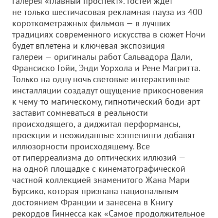
галерея «Главный проспект». Гостей ждет
не только шестичасовая рекламная пауза из 400
короткометражных фильмов — в лучших
традициях современного искусства в сюжет Ночи
будет вплетена и ключевая экспозиция
галереи — оригиналы работ Сальвадора Дали,
Франсиско Гойи, Энди Уорхола и Рене Магритта.
Только на одну ночь световые интерактивные
инсталляции создадут ощущение прикосновения
к чему-то магическому, гипнотический боди-арт
заставит сомневаться в реальности
происходящего, а диджитал перформансы,
проекции и неожиданные хэппенинги добавят
иллюзорности происходящему. Все
от гиперреализма до оптических иллюзий —
на одной площадке с кинематографической
частной коллекцией знаменитого Жана Мари
Бурсико, которая признана национальным
достоянием Франции и занесена в Книгу
рекордов Гиннесса как «Самое продолжительное