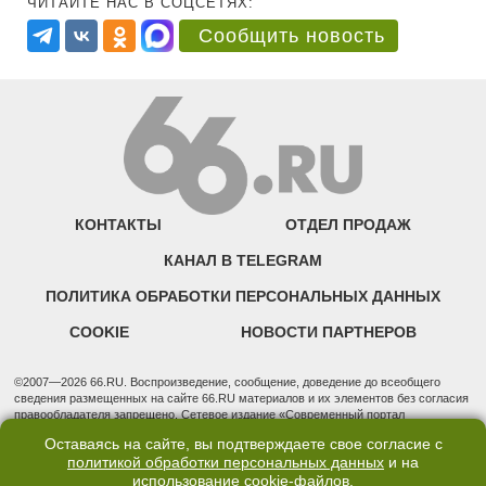
ЧИТАЙТЕ НАС В СОЦСЕТЯХ:
Сообщить новость
КОНТАКТЫ
ОТДЕЛ ПРОДАЖ
КАНАЛ В TELEGRAM
ПОЛИТИКА ОБРАБОТКИ ПЕРСОНАЛЬНЫХ ДАННЫХ
COOKIE
НОВОСТИ ПАРТНЕРОВ
©2007—2026 66.RU. Воспроизведение, сообщение, доведение до всеобщего
сведения размещенных на сайте 66.RU материалов и их элементов без согласия
правообладателя запрещено. Сетевое издание «Современный портал
Екатеринбурга — «66.ru» (18+) зарегистрировано Федеральной службой по
Оставаясь на сайте, вы подтверждаете свое согласие с
надзору в сфере связи, информационных технологий и массовых коммуникаций
политикой обработки персональных данных
и на
(Роскомнадзор). Регистрационный номер ЭЛ № ФС 77 - 76634 от 02.09.2019
использование
cookie-файлов
.
Учредитель: Общество с ограниченной ответственностью "66.ру". Юридический