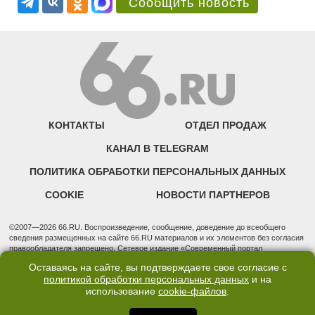
Сообщить новость
КОНТАКТЫ
ОТДЕЛ ПРОДАЖ
КАНАЛ В TELEGRAM
ПОЛИТИКА ОБРАБОТКИ ПЕРСОНАЛЬНЫХ ДАННЫХ
COOKIE
НОВОСТИ ПАРТНЕРОВ
©2007—2026 66.RU. Воспроизведение, сообщение, доведение до всеобщего
сведения размещенных на сайте 66.RU материалов и их элементов без согласия
правообладателя запрещено. Сетевое издание «Современный портал
Екатеринбурга — «66.ru» (18+) зарегистрировано Федеральной службой по
Оставаясь на сайте, вы подтверждаете свое согласие с
надзору в сфере связи, информационных технологий и массовых коммуникаций
политикой обработки персональных данных
и на
(Роскомнадзор). Регистрационный номер ЭЛ № ФС 77 - 76634 от 02.09.2019
использование
cookie-файлов
.
Учредитель: Общество с ограниченной ответственностью "66.ру". Юридический
адрес: 620014, Свердловская обл., г. Екатеринбург, ул. Бориса Ельцина, строение
3, оф. 7015 Фактический адрес редакции и отдела продаж: 620014, Свердловская