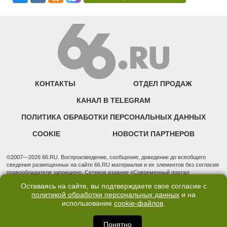
КОНТАКТЫ
ОТДЕЛ ПРОДАЖ
КАНАЛ В TELEGRAM
ПОЛИТИКА ОБРАБОТКИ ПЕРСОНАЛЬНЫХ ДАННЫХ
COOKIE
НОВОСТИ ПАРТНЕРОВ
©2007—2026 66.RU. Воспроизведение, сообщение, доведение до всеобщего
сведения размещенных на сайте 66.RU материалов и их элементов без согласия
правообладателя запрещено. Сетевое издание «Современный портал
Екатеринбурга — «66.ru» (18+) зарегистрировано Федеральной службой по
Оставаясь на сайте, вы подтверждаете свое согласие с
надзору в сфере связи, информационных технологий и массовых коммуникаций
политикой обработки персональных данных
и на
(Роскомнадзор). Регистрационный номер ЭЛ № ФС 77 - 76634 от 02.09.2019
использование
cookie-файлов
.
Учредитель: Общество с ограниченной ответственностью "66.ру". Юридический
адрес: 620014, Свердловская обл., г. Екатеринбург, ул. Бориса Ельцина, строение
3, оф. 7015 Фактический адрес редакции и отдела продаж: 620014, Свердловская
Понятно
обл., г. Екатеринбург, ул. Бориса Ельцина, д. 3, оф. 7015, +7 (343) 288-50-66