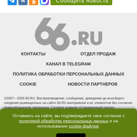
Сообщить новость
КОНТАКТЫ
ОТДЕЛ ПРОДАЖ
КАНАЛ В TELEGRAM
ПОЛИТИКА ОБРАБОТКИ ПЕРСОНАЛЬНЫХ ДАННЫХ
COOKIE
НОВОСТИ ПАРТНЕРОВ
©2007—2026 66.RU. Воспроизведение, сообщение, доведение до всеобщего
сведения размещенных на сайте 66.RU материалов и их элементов без согласия
правообладателя запрещено. Сетевое издание «Современный портал
Екатеринбурга — «66.ru» (18+) зарегистрировано Федеральной службой по
Оставаясь на сайте, вы подтверждаете свое согласие с
надзору в сфере связи, информационных технологий и массовых коммуникаций
политикой обработки персональных данных
и на
(Роскомнадзор). Регистрационный номер ЭЛ № ФС 77 - 76634 от 02.09.2019
использование
cookie-файлов
.
Учредитель: Общество с ограниченной ответственностью "66.ру". Юридический
адрес: 620014, Свердловская обл., г. Екатеринбург, ул. Бориса Ельцина, строение
3, оф. 7015 Фактический адрес редакции и отдела продаж: 620014, Свердловская