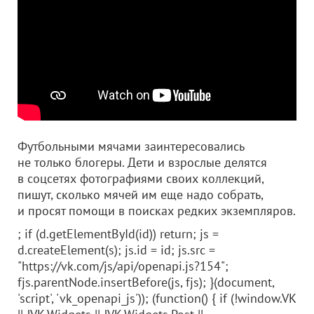
Футбольными мячами заинтересовались
не только блогеры. Дети и взрослые делятся
в соцсетях фотографиями своих коллекций,
пишут, сколько мячей им еще надо собрать,
и просят помощи в поисках редких экземпляров.
; if (d.getElementById(id)) return; js =
d.createElement(s); js.id = id; js.src =
"https://vk.com/js/api/openapi.js?154";
fjs.parentNode.insertBefore(js, fjs); }(document,
'script', 'vk_openapi_js')); (function() { if (!window.VK