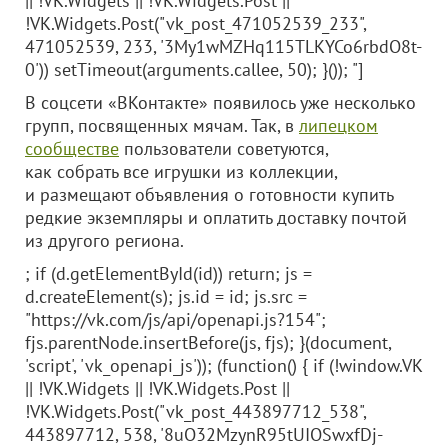
|| !VK.Widgets || !VK.Widgets.Post ||
!VK.Widgets.Post("vk_post_471052539_233",
471052539, 233, '3My1wMZHq115TLKYCo6rbdO8t-
0')) setTimeout(arguments.callee, 50); }()); "]
В соцсети «ВКонтакте» появилось уже несколько
групп, посвященных мячам. Так, в
липецком
сообществе
пользователи советуются,
как собрать все игрушки из коллекции,
и размещают объявления о готовности купить
редкие экземпляры и оплатить доставку почтой
из другого региона.
; if (d.getElementById(id)) return; js =
d.createElement(s); js.id = id; js.src =
"https://vk.com/js/api/openapi.js?154";
fjs.parentNode.insertBefore(js, fjs); }(document,
'script', 'vk_openapi_js')); (function() { if (!window.VK
|| !VK.Widgets || !VK.Widgets.Post ||
!VK.Widgets.Post("vk_post_443897712_538",
443897712, 538, '8uO32MzynR95tUIOSwxfDj-